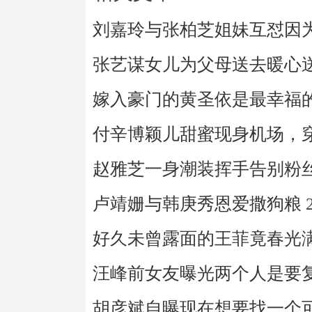
刘嘉玲与张柏芝姐妹互怼因
张艺谋女儿为父母送去暖心
嫁入豪门的黄圣依是最幸福
付辛博颖儿甜蜜现身机场，
赵雅芝一身潮装挥手告别粉
卢靖姗与韩庚秀恩爱撒狗粮
好久未曾露面的王菲竟春光
汪峰前女友曝光两个人是要
胡彦斌自曝现在想要找一个