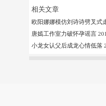
相关文章
欧阳娜娜模仿刘诗诗劈叉式
唐嫣工作室力破怀孕谣言
20
小龙女认父后成龙心情低落