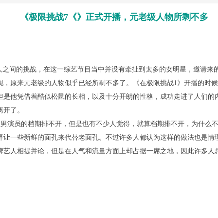
《极限挑战7《》正式开播，元老级人物所剩不多
之间的挑战，在这一综艺节目当中并没有牵扯到太多的女明星，邀请来
现，原来元老级的人物似乎已经所剩不多了。《在极限挑战1》开播的时
但是他凭借着酷似松鼠的长相，以及十分开朗的性格，成功走进了人们的
离开了。
男演员的档期排不开，但是也有不少人觉得，就算档期排不开，为什么不
择让一些新鲜的面孔来代替老面孔。不过许多人都认为这样的做法也是情
牌艺人相提并论，但是在人气和流量方面上却占据一席之地，因此许多人