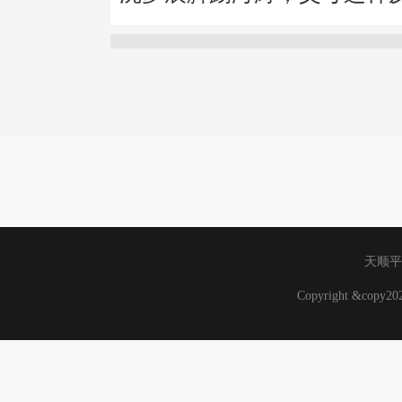
天顺平
Copyright &copy