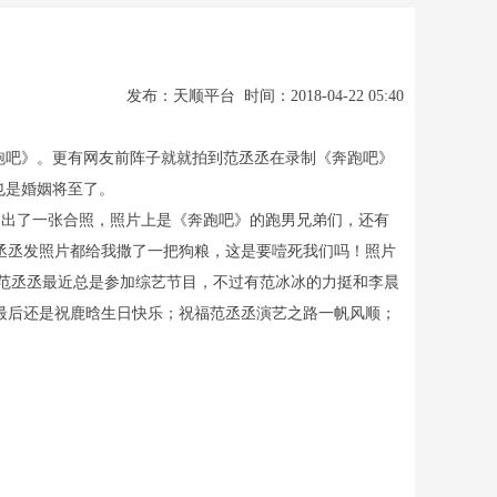
发布：天顺平台 时间：2018-04-22 05:40
跑吧》。更有网友前阵子就就拍到范丞丞在录制《奔跑吧》
也是婚姻将至了。
出了一张合照，照片上是《奔跑吧》的跑男兄弟们，还有
丞丞发照片都给我撒了一把狗粮，这是要噎死我们吗！照片
范丞丞最近总是参加综艺节目，不过有范冰冰的力挺和李晨
最后还是祝鹿晗生日快乐；祝福范丞丞演艺之路一帆风顺；