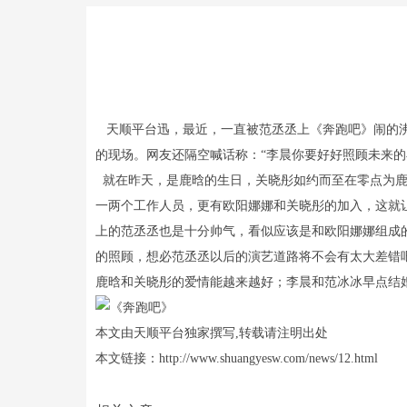
天顺平台迅，最近，一直被范丞丞上《奔跑吧》闹的沸
的现场。网友还隔空喊话称：“李晨你要好好照顾未来
就在昨天，是鹿晗的生日，关晓彤如约而至在零点为鹿
一两个工作人员，更有欧阳娜娜和关晓彤的加入，这就
上的范丞丞也是十分帅气，看似应该是和欧阳娜娜组成
的照顾，想必范丞丞以后的演艺道路将不会有太大差错
鹿晗和关晓彤的爱情能越来越好；李晨和范冰冰早点结
本文由天顺平台独家撰写,转载请注明出处
本文链接：http://www.shuangyesw.com/news/12.html