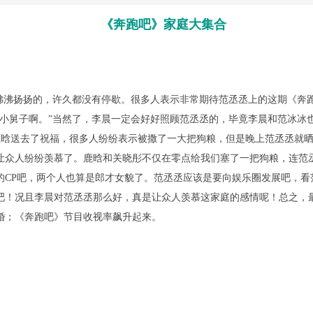
《奔跑吧》家庭大集合
沸扬扬的，许久都没有停歇。很多人表示非常期待范丞丞上的这期《奔
的小舅子啊。”当然了，李晨一定会好好照顾范丞丞的，毕竟李晨和范冰冰
晗送去了祝福，很多人纷纷表示被撒了一大把狗粮，但是晚上范丞丞就晒
让众人纷纷羡慕了。鹿晗和关晓彤不仅在零点给我们塞了一把狗粮，连范
的CP吧，两个人也算是郎才女貌了。范丞丞应该是要向娱乐圈发展吧，看
吧！况且李晨对范丞丞那么好，真是让众人羡慕这家庭的感情呢！总之，
婚；《奔跑吧》节目收视率飙升起来。