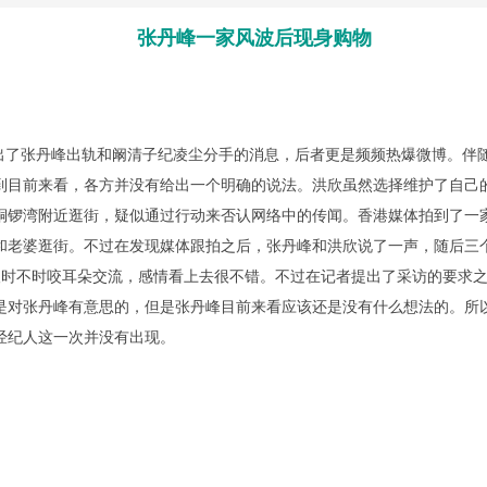
张丹峰一家风波后现身购物
了张丹峰出轨和阚清子纪凌尘分手的消息，后者更是频频热爆微博。伴
到目前来看，各方并没有给出一个明确的说法。洪欣虽然选择维护了自己
在铜锣湾附近逛街，疑似通过行动来否认网络中的传闻。香港媒体拍到了一
和老婆逛街。不过在发现媒体跟拍之后，张丹峰和洪欣说了一声，随后三
不时咬耳朵交流，感情看上去很不错。不过在记者提出了采访的要求之
是对张丹峰有意思的，但是张丹峰目前来看应该还是没有什么想法的。所
经纪人这一次并没有出现。