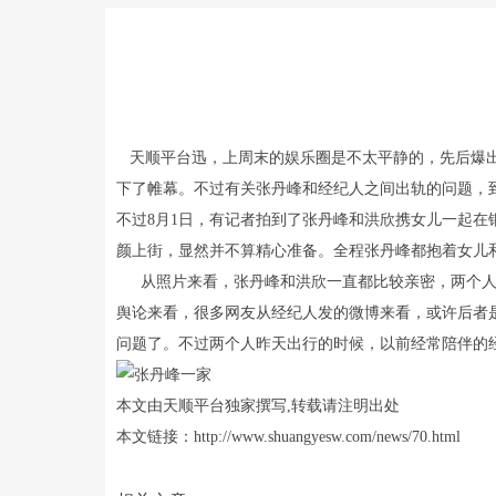
天顺平台迅，上周末的娱乐圈是不太平静的，先后爆出
下了帷幕。不过有关张丹峰和经纪人之间出轨的问题，
不过8月1日，有记者拍到了张丹峰和洪欣携女儿一起
颜上街，显然并不算精心准备。全程张丹峰都抱着女儿
从照片来看，张丹峰和洪欣一直都比较亲密，两个人时
舆论来看，很多网友从经纪人发的微博来看，或许后者
问题了。不过两个人昨天出行的时候，以前经常陪伴的
本文由天顺平台独家撰写,转载请注明出处
本文链接：http://www.shuangyesw.com/news/70.html