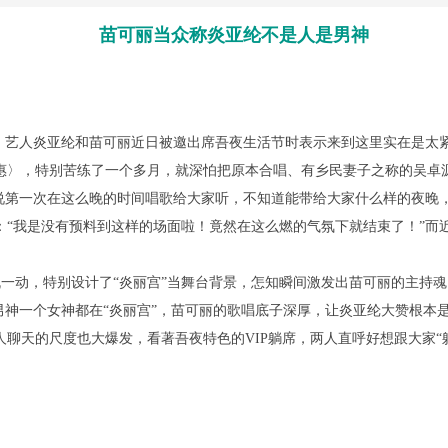
苗可丽当众称炎亚纶不是人是男神
报道，艺人炎亚纶和苗可丽近日被邀出席吾夜生活节时表示来到这里实在是
惠〉，特别苦练了一个多月，就深怕把原本合唱、有乡民妻子之称的吴卓
笑说第一次在这么晚的时间唱歌给大家听，不知道能带给大家什么样的夜晚
“我是没有预料到这样的场面啦！竟然在这么燃的气氛下就结束了！”而
动，特别设计了“炎丽宫”当舞台背景，怎知瞬间激发出苗可丽的主持魂
男神一个女神都在“炎丽宫”，苗可丽的歌唱底子深厚，让炎亚纶大赞根本
聊天的尺度也大爆发，看著吾夜特色的VIP躺席，两人直呼好想跟大家“