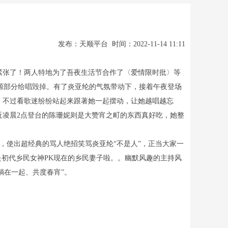
发布：天顺平台 时间：2022-11-14 11:11
太紧张了！两人特地为了吾夜生活节合作了〈爱情限时批〉等
源部分给唱毁掉。有了炎亚纶的气氛带动下，接着午夜登场
，不过看歌迷纷纷站起来跟著她一起摆动，让她越唱越忘
近凌晨2点登台的陈珊妮则是大赞宵之町的东西真好吃，她整
，使出超经典的骂人绝招笑骂炎亚纶“不是人”，正当大家一
是初代乡民女神PK现在的乡民妻子啦。。幽默风趣的主持风
躺在一起、共度春宵”。