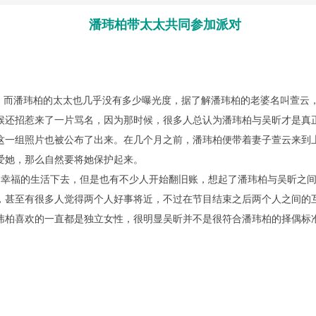
潘玮柏带太太共同参加派对
而潘玮柏的太太也几乎没有多少曝光度，据了解潘玮柏的老婆名叫萱云
候还招惹来了一片骂名，因为那时候，很多人总认为潘玮柏与吴昕才是真
这一组照片也被公布了出来。在几个月之前，潘玮柏便带着妻子萱云来到
爱她，那么自然要将她保护起来。
幸福的生活下去，但是也有不少人开始翻旧账，想起了潘玮柏与吴昕之间
，甚至有很多人觉得两个人好事将近，不过在节目结束之后两个人之间的
玮柏喜欢的一直都是独立女性，很明显吴昕并不是很符合潘玮柏的择偶标