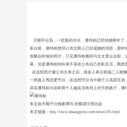
天顺平台迅，一眨眼的功夫，潘玮柏已经结婚两年了，
多以前，潘玮柏曾经公布过两人已经成婚的消息，那时
加聚会时候的照片，只见潘玮柏难得与太太萱云合影，
幕，但是潘玮柏却向来不喜欢公布自己的私生活，既然
在这组照片被公布出来之后，很多人表示祝福二人能够
一档真人秀恋爱节目，在这档节目当中两个人高甜互动
其实潘玮柏与吴昕两个人确实没有对上对方的路子，潘
本文由天顺平台独家撰写,转载请注明出处
本文链接：http://www.shuangyesw.com/news/185.html