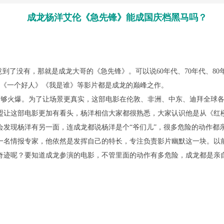
成龙杨洋艾伦《急先锋》能成国庆档黑马吗？
了没有，那就是成龙大哥的《急先锋》。可以说60年代、70年代、80
》《一个好人》《我是谁》等影片都是成龙的巅峰之作。
够火爆。为了让场景更真实，这部电影在伦敦、非洲、中东、迪拜全球各
盟让这部电影更加有看头，杨洋相信大家都很熟悉，大家认识他是从《红
会发现杨洋有另一面，连成龙都说杨洋是个“爷们儿”，很多危险的动作都
一名情报专家，他依然是发挥自己的特长，专注负责影片幽默这一块。以
奇迹呢？要知道成龙参演的电影，不管里面的动作有多危险，成龙都是亲