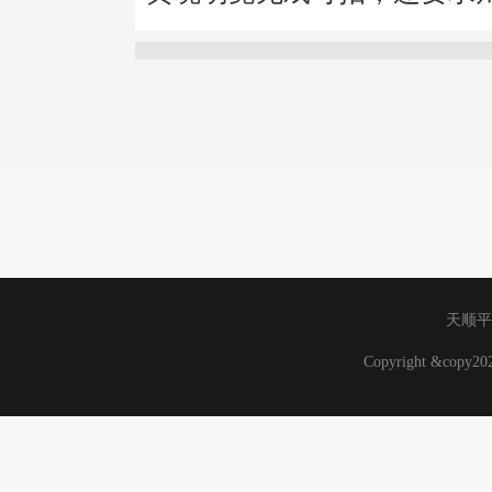
天顺平
Copyright &copy